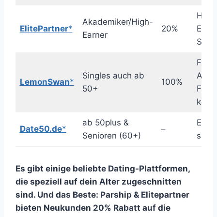
Hoh
Akademiker/High-
ElitePartner
*
20%
Erfol
Earner
Serio
Für
Singles auch ab
Allei
LemonSwan
*
100%
50+
Frau
koste
ab 50plus &
Einfa
Date50.de
*
–
Senioren (60+)
siche
Es gibt einige beliebte Dating-Plattformen,
die speziell auf dein Alter zugeschnitten
sind. Und das Beste: Parship & Elitepartner
bieten Neukunden 20% Rabatt auf die