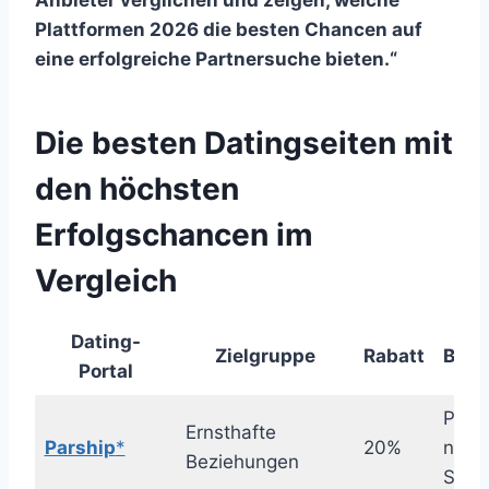
Anbieter verglichen und zeigen, welche
Plattformen 2026 die besten Chancen auf
eine erfolgreiche Partnersuche bieten.“
Die besten Datingseiten mit
den höchsten
Erfolgschancen im
Vergleich
Dating-
Zielgruppe
Rabatt
Beso
Portal
Partn
Ernsthafte
Parship
*
20%
nivea
Beziehungen
Singl