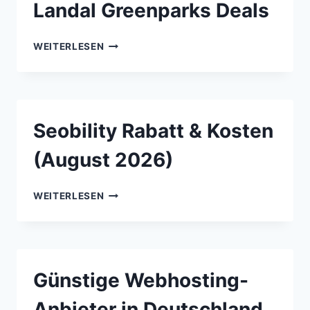
Landal Greenparks Deals
LANDAL
WEITERLESEN
GREENPARKS
DEALS
Seobility Rabatt & Kosten
(August 2026)
SEOBILITY
WEITERLESEN
RABATT
&
KOSTEN
(AUGUST
2026)
Günstige Webhosting-
Anbieter in Deutschland