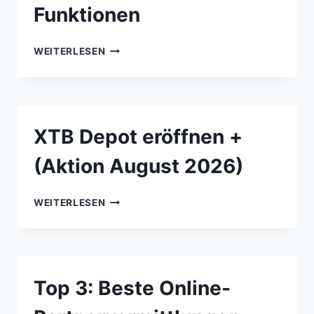
Funktionen
CANDY.AI
WEITERLESEN
TEST
2026:
ERFAHRUNGEN,
KOSTEN,
FUNKTIONEN
XTB Depot eröffnen +
(Aktion August 2026)
XTB
WEITERLESEN
DEPOT
ERÖFFNEN
+
(AKTION
AUGUST
Top 3: Beste Online-
2026)