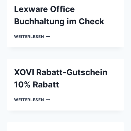
SINGLES
Lexware Office
AB
50+
Buchhaltung im Check
LEXWARE
WEITERLESEN
OFFICE
BUCHHALTUNG
IM
CHECK
XOVI Rabatt-Gutschein
10% Rabatt
XOVI
WEITERLESEN
RABATT-
GUTSCHEIN
10%
RABATT