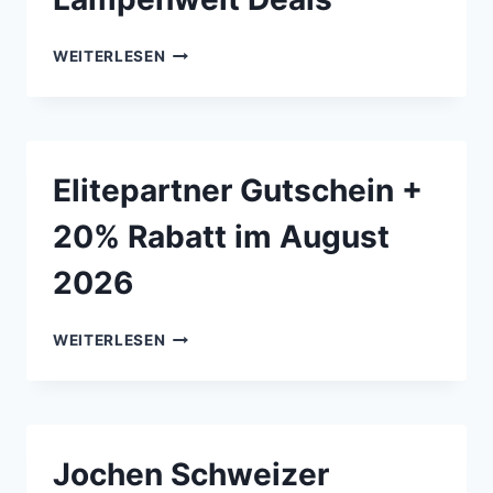
LAMPENWELT
WEITERLESEN
DEALS
Elitepartner Gutschein +
20% Rabatt im August
2026
ELITEPARTNER
WEITERLESEN
GUTSCHEIN
+
20%
RABATT
IM
Jochen Schweizer
AUGUST