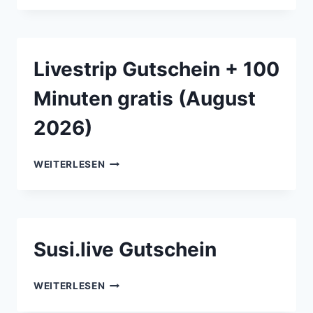
Livestrip Gutschein + 100
Minuten gratis (August
2026)
LIVESTRIP
WEITERLESEN
GUTSCHEIN
+
100
MINUTEN
GRATIS
Susi.live Gutschein
(AUGUST
2026)
SUSI.LIVE
WEITERLESEN
GUTSCHEIN