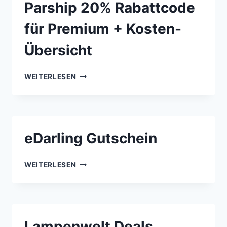
Parship 20% Rabattcode
für Premium + Kosten-
Übersicht
PARSHIP
WEITERLESEN
20%
RABATTCODE
FÜR
PREMIUM
+
eDarling Gutschein
KOSTEN-
ÜBERSICHT
EDARLING
WEITERLESEN
GUTSCHEIN
Lampenwelt Deals