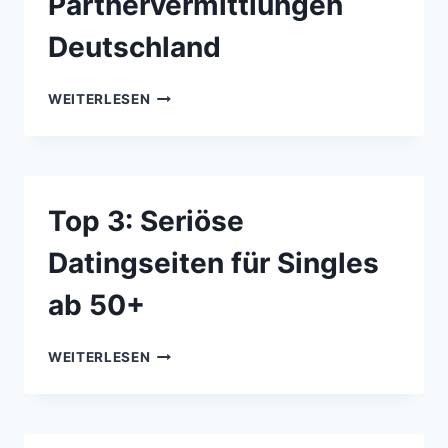
Partnervermittlungen
Deutschland
TOP
WEITERLESEN
3:
BESTE
ONLINE-
PARTNERVERMITTLUNGEN
DEUTSCHLAND
Top 3: Seriöse
Datingseiten für Singles
ab 50+
TOP
WEITERLESEN
3:
SERIÖSE
DATINGSEITEN
FÜR