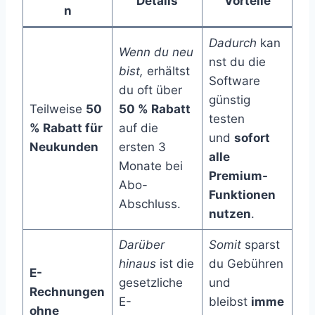
Details
Vorteile
n
Dadurch
kan
Wenn du neu
nst du die
bist,
erhältst
Software
du oft über
günstig
Teilweise
50
50 % Rabatt
testen
% Rabatt für
auf die
und
sofort
Neukunden
ersten 3
alle
Monate bei
Premium-
Abo-
Funktionen
Abschluss.
nutzen
.
Darüber
Somit
sparst
hinaus
ist die
du Gebühren
E-
gesetzliche
und
Rechnungen
E-
bleibst
imme
ohne