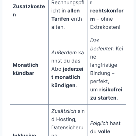
Rechnungspfl
r
Zusatzkoste
icht in
allen
rechtskonfor
n
Tarifen
enth
m
– ohne
alten.
Extrakosten!
Das
bedeutet:
Kei
Außerdem
ka
ne
nnst du das
Monatlich
langfristige
Abo
jederzei
kündbar
Bindung –
t monatlich
perfekt,
kündigen
.
um
risikofrei
zu starten
.
Zusätzlich
sin
d Hosting,
Folglich
hast
Datensicheru
du
volle
Inklusive
ng