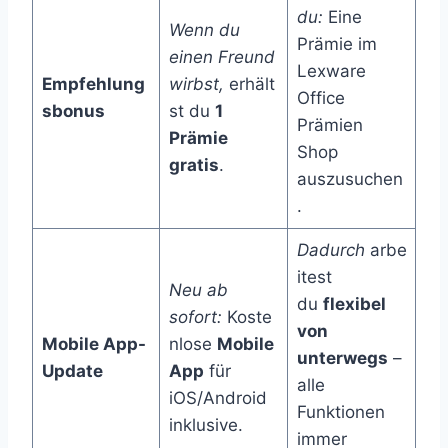
du:
Eine
Wenn du
Prämie im
einen Freund
Lexware
Empfehlung
wirbst,
erhält
Office
sbonus
st du
1
Prämien
Prämie
Shop
gratis
.
auszusuchen
.
Dadurch
arbe
itest
Neu ab
du
flexibel
sofort:
Koste
von
Mobile App-
nlose
Mobile
unterwegs
–
Update
App
für
alle
iOS/Android
Funktionen
inklusive.
immer