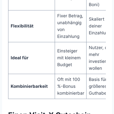
Boni)
Fixer Betrag,
Skaliert mit
unabhängig
Flexibilität
deiner
von
Einzahlung
Einzahlung
Nutzer, die
Einsteiger
mehr
Ideal für
mit kleinem
investieren
Budget
wollen
Oft mit 100
Basis für
Kombinierbarkeit
%-Bonus
größeres
kombinierbar
Guthaben