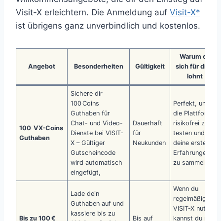
Visit-X erleichtern. Die Anmeldung auf
Visit-X*
ist übrigens ganz unverbindlich und kostenlos.
Warum es
Angebot
Besonderheiten
Gültigkeit
sich für dich
lohnt
Sichere dir
100 Coins
Perfekt, um
Guthaben für
die Plattform
Chat- und Video-
Dauerhaft
risikofrei zu
100 VX-Coins
Dienste bei VISIT-
für
testen und
Guthaben
X – Gültiger
Neukunden
deine ersten
Gutscheincode
Erfahrungen
wird automatisch
zu sammeln.
eingefügt,
Wenn du
Lade dein
regelmäßig
Guthaben auf und
VISIT-X nutzt,
kassiere bis zu
Bis zu 100 €
Bis auf
kannst du mit