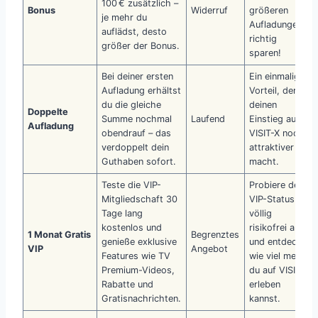
100 € zusätzlich –
Bonus
Widerruf
größeren
je mehr du
Aufladungen
auflädst, desto
richtig
größer der Bonus.
sparen!
Bei deiner ersten
Ein einmaliger
Aufladung erhältst
Vorteil, der
du die gleiche
deinen
Doppelte
Summe nochmal
Laufend
Einstieg auf
Aufladung
obendrauf – das
VISIT-X noch
verdoppelt dein
attraktiver
Guthaben sofort.
macht.
Teste die VIP-
Probiere den
Mitgliedschaft 30
VIP-Status
Tage lang
völlig
kostenlos und
risikofrei aus
1 Monat Gratis
Begrenztes
genieße exklusive
und entdecke,
VIP
Angebot
Features wie TV
wie viel mehr
Premium-Videos,
du auf VISIT-X
Rabatte und
erleben
Gratisnachrichten.
kannst.