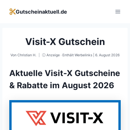
Zum
Inhalt
Gutscheinaktuell.de
springen
Visit-X Gutschein
Von
Christian H.
ⓘ Anzeige · Enthält Werbelinks |
6. August 2026
Aktuelle Visit-X Gutscheine
& Rabatte im August 2026