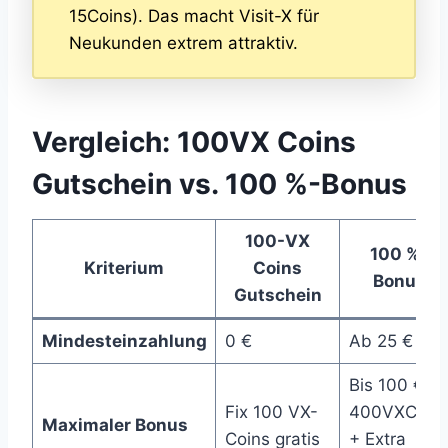
15Coins). Das macht Visit-X für
Neukunden extrem attraktiv.
Vergleich: 100VX Coins
Gutschein vs. 100 %-Bonus
100-VX
100 %-
Kriterium
Coins
Bonus
Gutschein
Mindesteinzahlung
0 €
Ab 25 €
Bis 100 € (
Fix 100 VX-
400VXCoin
Maximaler Bonus
Coins gratis
+ Extra